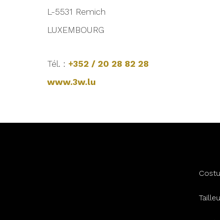
L-5531 Remich
LUXEMBOURG
Tél. :
+352 / 20 28 82 28
www.3w.lu
Cost
Taill