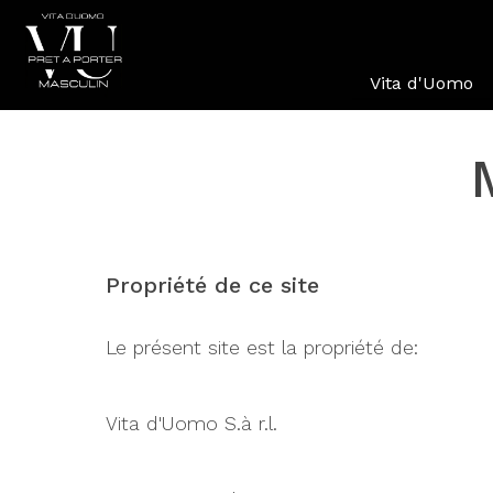
Vita d'Uomo
Propriété de ce site
Le présent site est la propriété de:
Vita d'Uomo S.à r.l.